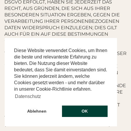
DSGVO ERFOLGT, HABEN SIE JEDERZEIT DAS
RECHT, AUS GRÜNDEN, DIE SICH AUS IHRER
BESONDEREN SITUATION ERGEBEN, GEGEN DIE
VERARBEITUNG IHRER PERSONENBEZOGENEN
DATEN WIDERSPRUCH EINZULEGEN; DIES GILT
AUCH FÜR EIN AUF DIESE BESTIMMUNGEN
GESTÜTZTES PROFILING. DIE JEWEILIGE
RECHTSGRUNDLAGE, AUF DENEN EINE
Diese Website verwendet Cookies, um Ihnen
VERARBEITUNG BERUHT, ENTNEHMEN SIE DIESER
die beste und relevanteste Erfahrung zu
DATENSCHUTZERKLÄRUNG. WENN SIE
bieten. Die Nutzung dieser Website
WIDERSPRUCH EINLEGEN, WERDEN WIR IHRE
bedeutet, dass Sie damit einverstanden sind.
BETROFFENEN PERSONENBEZOGENEN DATEN
Sie können jederzeit ändern, welche
NICHT MEHR VERARBEITEN, ES SEI DENN, WIR
Cookies gesetzt werden - und mehr darüber
KÖNNEN ZWINGENDE SCHUTZWÜRDIGE GRÜNDE
in unserer Cookie-Richtlinie erfahren.
FÜR DIE VERARBEITUNG NACHWEISEN, DIE IHRE
Datenschutz
INTERESSEN, RECHTE UND FREIHEITEN
ÜBERWIEGEN ODER DIE VERARBEITUNG DIENT
DER GELTENDMACHUNG, AUSÜBUNG ODER
Ablehnen
OK
VERTEIDIGUNG VON RECHTSANSPRÜCHEN
(WIDERSPRUCH NACH ART. 21 ABS. 1 DSGVO).